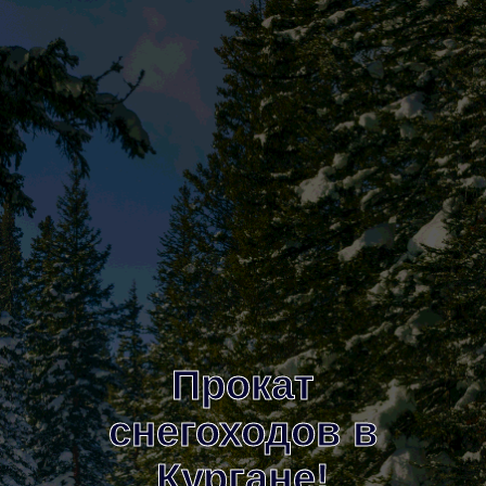
Прокат
снегоходов в
Кургане!