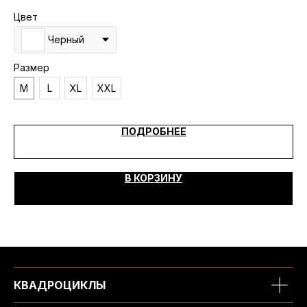
Цвет
Цв
Черный
Размер
Ра
M
L
XL
XXL
S
ПОДРОБНЕЕ
В КОРЗИНУ
КВАДРОЦИКЛЫ