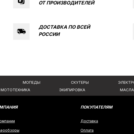
ОТ
ПРОИЗВОДИТЕЛЕЙ
КОНТА
МОПЕДЫ
СКУТЕРЫ
ЭЛЕКТРОВЕЛОСИПЕДЫ
ЕХНИКА
ЭКИПИРОВКА
МАСЛА И ХИМИЯ
ДОСТАВКА ПО ВСЕЙ
РОССИИ
Я
ПОКУПАТЕЛЯМ
Доставка
ры
Оплата
Гарантия и возврат
аких условиях
Политика конфиденциальности
 ГК РФ.
Создание сайта