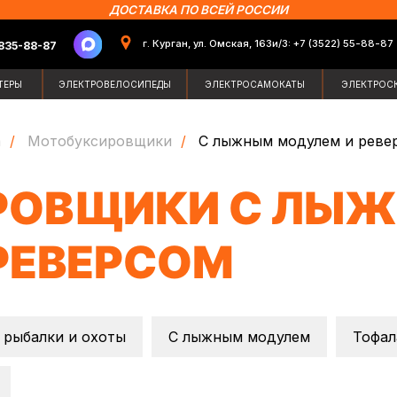
ДОСТАВКА ПО ВСЕЙ РОССИИ
г. Курган, ул. Омская, 163и/3: +7 (3522) 55-88-87
87
Поиск по сайт
ЭЛЕКТРОВЕЛОСИПЕДЫ
ЭЛЕКТРОСАМОКАТЫ
ЭЛЕКТРОСКУТЕРЫ
ЗИМН
а
/
Мотобуксировщики
/
С лыжным модулем и реве
РОВЩИКИ С ЛЫ
РЕВЕРСОМ
 рыбалки и охоты
С лыжным модулем
Тофал