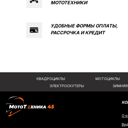
МОТОТЕХНИКИ
КВАДРОЦИКЛЫ
МОТОЦИКЛЫ
ЭЛЕКТРОСКУТЕРЫ
ЗИМНЯЯ МОТОТ
УДОБНЫЕ ФОРМЫ ОПЛАТЫ,
РАССРОЧКА И
КРЕДИТ
КОМПАНИ
О компании
Видеообзо
ИП Каканова Анна Константиновна
Новости
ИНН 450164920881
Контакты
ОГРНИП 325450000003279
Вся представленная информация носит информационный характер и ни при к
не является публичной офертой, определяемой положениями Статьи 437 (2)
2026, МотоТехника45