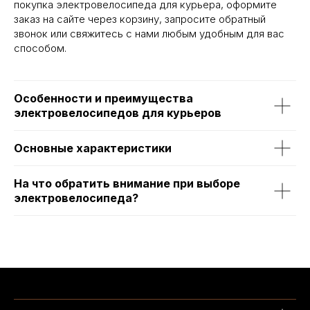
покупка электровелосипеда для курьера, оформите
заказ на сайте через корзину, запросите обратный
звонок или свяжитесь с нами любым удобным для вас
способом.
Особенности и преимущества
электровелосипедов для курьеров
Основные характеристики
На что обратить внимание при выборе
электровелосипеда?
Написать в MAX
Написать в Telegram
Вся представленная информация носит
информационный характер и ни при каких условиях не
является публичной офертой, определяемой
положениями Статьи 437 (2) ГК РФ.
ИП Каканова Анна Константиновна