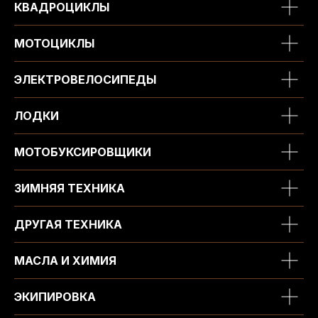
КВАДРОЦИКЛЫ
ИНН 450164920881
ОГРНИП 325450000003279
МОТОЦИКЛЫ
2026, МотоТехника45
Создание сайта
ЭЛЕКТРОВЕЛОСИПЕДЫ
ЛОДКИ
МОТОБУКСИРОВЩИКИ
ЗИМНЯЯ ТЕХНИКА
ДРУГАЯ ТЕХНИКА
МАСЛА И ХИМИЯ
ЭКИПИРОВКА