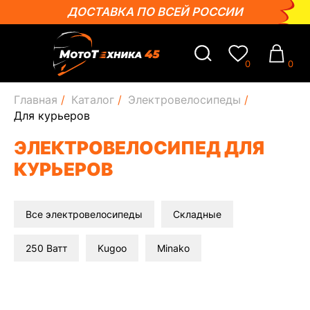
ДОСТАВКА ПО ВСЕЙ РОССИИ
0
0
Главная
/
Каталог
/
Электровелосипеды
/
Для курьеров
ЭЛЕКТРОВЕЛОСИПЕД ДЛЯ
КУРЬЕРОВ
Все электровелосипеды
Складные
ГОРЯЧИЕ
250 Ватт
Kugoo
Minako
СКИДКИ НА ТОВАРЫ
ПОСМОТРЕТЬ ВСЕ