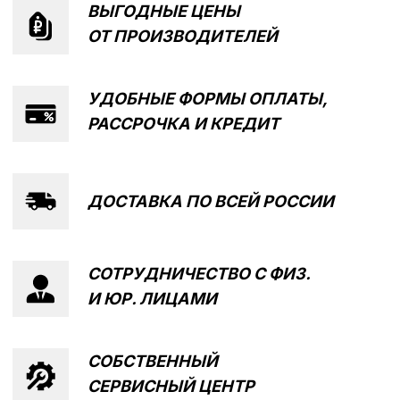
Написать в MAX
Написать в Telegram
Вся представленная информация носит
информационный характер и ни при каких условиях не
является публичной офертой, определяемой
положениями Статьи 437 (2) ГК РФ.
ИП Каканова Анна Константиновна
ИНН 450164920881
ОГРНИП 325450000003279
2026, МотоТехника45
Создание сайта