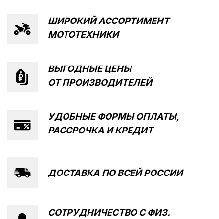
Написать в MAX
Написать в Telegram
Вся представленная информация носит
информационный характер и ни при каких условиях не
является публичной офертой, определяемой
положениями Статьи 437 (2) ГК РФ.
ИП Каканова Анна Константиновна
ИНН 450164920881
ОГРНИП 325450000003279
2026, МотоТехника45
Создание сайта