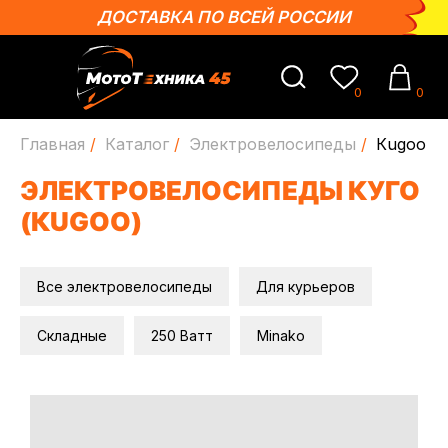
ДОСТАВКА ПО ВСЕЙ РОССИИ
0
0
Главная
/
Каталог
/
Электровелосипеды
/
Кugoo
ЭЛЕКТРОВЕЛОСИПЕДЫ КУГО
(КUGOO)
Все электровелосипеды
Для курьеров
Складные
250 Ватт
Minako