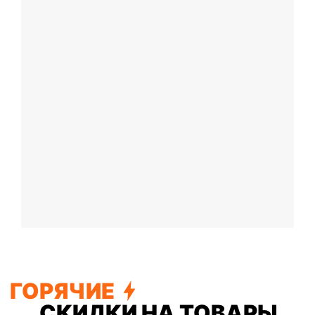
ОТ
ПРОИЗВОДИТЕЛЕЙ
УДОБНЫЕ ФОРМЫ ОПЛАТЫ,
РАССРОЧКА И
КРЕДИТ
ДОСТАВКА ПО ВСЕЙ РОССИИ
СОТРУДНИЧЕСТВО С
ФИЗ.
И ЮР. ЛИЦАМИ
СОБСТВЕННЫЙ
СЕРВИСНЫЙ ЦЕНТР