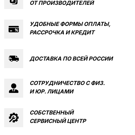
Написать в MAX
Написать в Telegram
Вся представленная информация носит
информационный характер и ни при каких условиях не
является публичной офертой, определяемой
положениями Статьи 437 (2) ГК РФ.
ИП Каканова Анна Константиновна
ИНН 450164920881
ОГРНИП 325450000003279
2026, МотоТехника45
Создание сайта