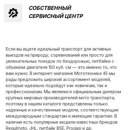
Если вы ищете идеальный транспорт для активных
выездов на природу, соревнований или просто для
увлекательных поездок по бездорожью, питбайки с
Написать в MAX
Написать в Telegram
объемом двигателя 150 куб. см — это именно то, что
вам нужно. В интернет-магазине Мототехника 45 мы
Вся представленная информация носит
рады предложить широкий ассортимент моделей,
информационный характер и ни при каких условиях не
является публичной офертой, определяемой
которые идеально подойдут как новичкам, так и
положениями Статьи 437 (2) ГК РФ.
профессионалам. Мы являемся официальным дилером
крупных мировых производителей мото транспорта,
ИП Каканова Анна Константиновна
ИНН 450164920881
поэтому в нашем каталоге представлены только
ОГРНИП 325450000003279
надежные и качественные модели, соответствующие
международным стандартам и имеющие гарантию. В
2026, МотоТехника45
Создание сайта
наличии есть популярные модели известных брендов:
Regulmoto, JHL, питбайк BSE, Progasi и др.