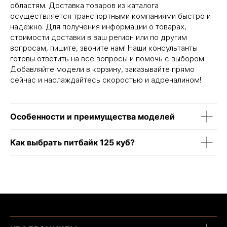
областям. Доставка товаров из каталога
осуществляется транспортными компаниями быстро и
надежно. Для получения информации о товарах,
стоимости доставки в ваш регион или по другим
вопросам, пишите, звоните нам! Наши консультанты
готовы ответить на все вопросы и помочь с выбором.
Добавляйте модели в корзину, заказывайте прямо
сейчас и наслаждайтесь скоростью и адреналином!
Особенности и преимущества моделей
Как выбрать питбайк 125 куб?
Написать в MAX
Написать в Telegram
Вся представленная информация носит
информационный характер и ни при каких условиях не
является публичной офертой, определяемой
положениями Статьи 437 (2) ГК РФ.
ИП Каканова Анна Константиновна