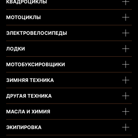
КВАДРОЦИКЛЫ
ИНН 450164920881
ОГРНИП 325450000003279
МОТОЦИКЛЫ
2026, МотоТехника45
Создание сайта
ЭЛЕКТРОВЕЛОСИПЕДЫ
ЛОДКИ
МОТОБУКСИРОВЩИКИ
ЗИМНЯЯ ТЕХНИКА
ДРУГАЯ ТЕХНИКА
МАСЛА И ХИМИЯ
ЭКИПИРОВКА