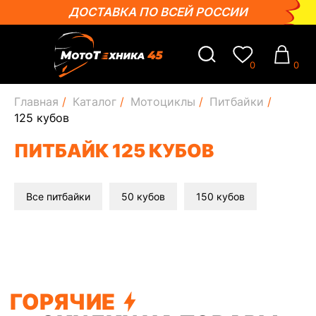
ДОСТАВКА ПО ВСЕЙ РОССИИ
0
0
Главная
/
Каталог
/
Мотоциклы
/
Питбайки
/
125 кубов
ПИТБАЙК 125 КУБОВ
Все питбайки
50 кубов
150 кубов
ГОРЯЧИЕ
СКИДКИ НА ТОВАРЫ
ПОСМОТРЕТЬ ВСЕ