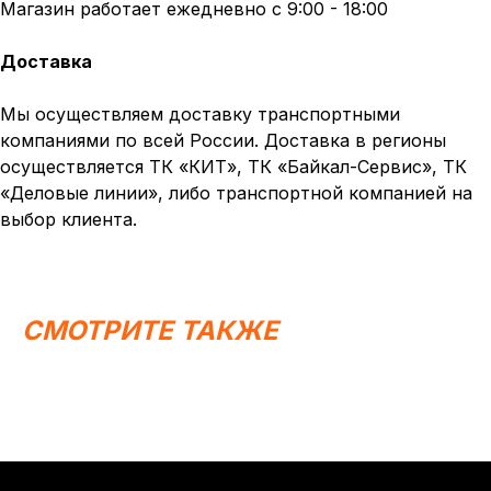
Магазин работает ежедневно с 9:00 - 18:00
Доставка
Мы осуществляем доставку транспортными
компаниями по всей России. Доставка в регионы
осуществляется ТК «КИТ», ТК «Байкал-Сервис», ТК
«Деловые линии», либо транспортной компанией на
выбор клиента.
Написать в MAX
Написать в Telegram
Вся представленная информация носит
информационный характер и ни при каких условиях не
является публичной офертой, определяемой
положениями Статьи 437 (2) ГК РФ.
СМОТРИТЕ ТАКЖЕ
ИП Каканова Анна Константиновна
ИНН 450164920881
ОГРНИП 325450000003279
2026, МотоТехника45
Создание сайта