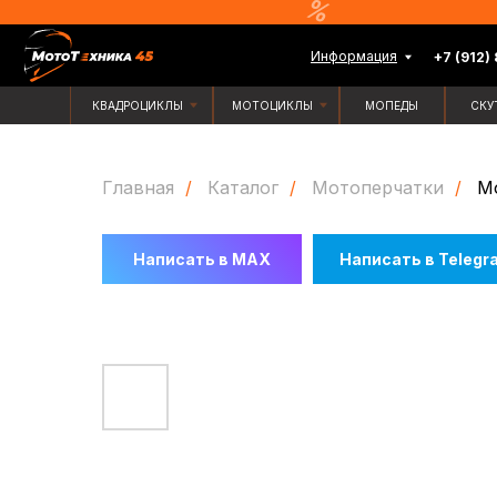
Информация
+7 (912) 835-88-
КВАДРОЦИКЛЫ
МОТОЦИКЛЫ
МОПЕДЫ
СКУТЕРЫ
Главная
/
Каталог
/
Мотоперчатки
/
М
Написать в MAX
Написать в Telegr