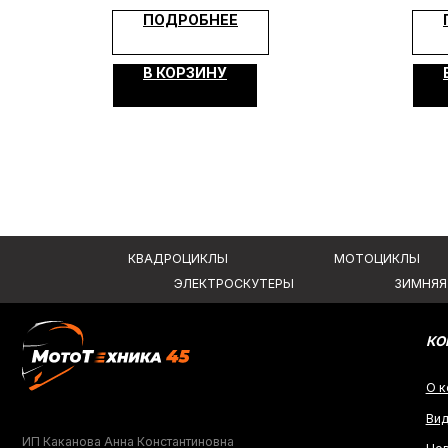
КОМПАНИ
ПОДРОБНЕЕ
О компании
В КОРЗИНУ
Видеообзо
ИП Каканова Анна Константиновна
Новости
ИНН 450164920881
Контакты
ОГРНИП 325450000003279
Вся представленная информация носит информационный характер и ни при к
не является публичной офертой, определяемой положениями Статьи 437 (2)
2026, МотоТехника45