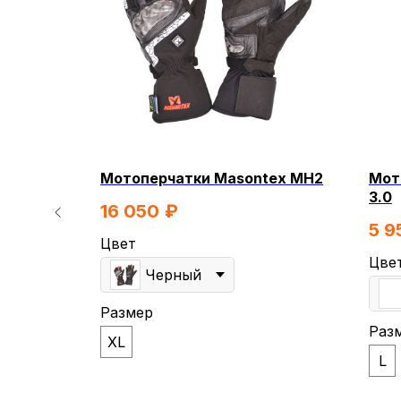
 M12 III
Мотоперчатки Masontex MH2
Мот
3.0
16 050
₽
5 9
Цвет
Цве
Черный
Размер
Раз
XL
КВАДРОЦИКЛЫ
МОТОЦИКЛЫ
L
ЭЛЕКТРОСКУТЕРЫ
ЗИМНЯЯ МОТОТ