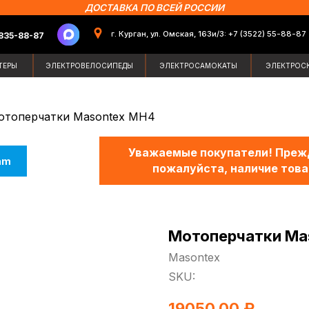
ДОСТАВКА ПО ВСЕЙ РОССИИ
г. Курган, ул. Омская, 163и/3: +7 (3522) 55-88-87
87
Поиск по сайт
ЭЛЕКТРОВЕЛОСИПЕДЫ
ЭЛЕКТРОСАМОКАТЫ
ЭЛЕКТРОСКУТЕРЫ
ЗИМН
отоперчатки Masontex MH4
Уважаемые покупатели! Прежд
am
пожалуйста, наличие това
Мотоперчатки Ma
Masontex
SKU:
19050,00
₽