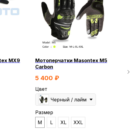
tex MX9
Мотоперчатки Masontex M5
Мот
Carbon
3.5
5 400
₽
5 
Цвет
Цве
Черный / лайм
Размер
Раз
КТЫ
ЭЛЕКТРОСАМОКАТЫ
M
L
XL
XXL
L
РАСПРОДАЖА