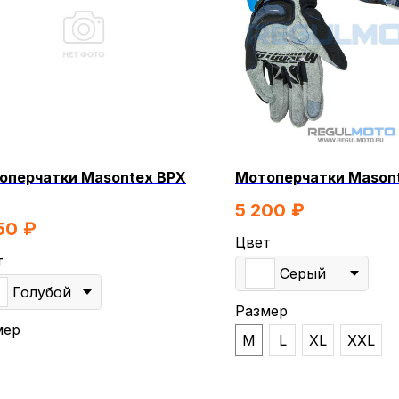
оперчатки Masontex ВРХ
Мотоперчатки Mason
5 200
₽
50
₽
Цвет
т
Серый
Голубой
Размер
мер
КОНТА
M
L
XL
XXL
МОПЕДЫ
СКУТЕРЫ
ЭЛЕКТРОВЕЛОСИПЕДЫ
ЕХНИКА
ЭКИПИРОВКА
МАСЛА И ХИМИЯ