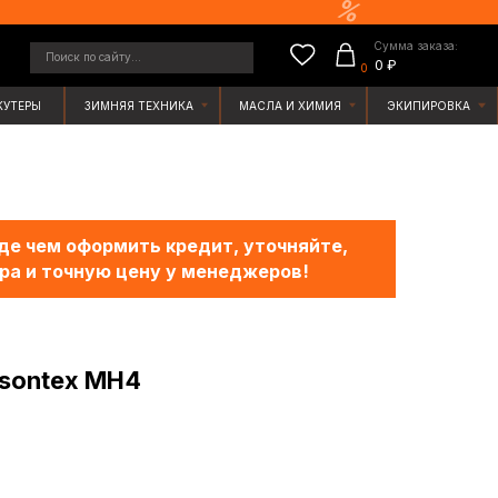
Сумма заказа:
у...
0 ₽
0
ЯЯ ТЕХНИКА
МАСЛА И ХИМИЯ
ЭКИПИРОВКА
е чем оформить кредит, уточняйте,
ра и точную цену у менеджеров!
sontex MH4