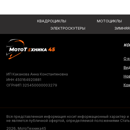
Видеообзо
ИП Каканова Анна Константиновна
Новости
ИНН 450164920881
Контакты
ОГРНИП 325450000003279
Вся представленная информация носит информационный характер и ни при к
не является публичной офертой, определяемой положениями Статьи 437 (2)
2026, МотоТехника45