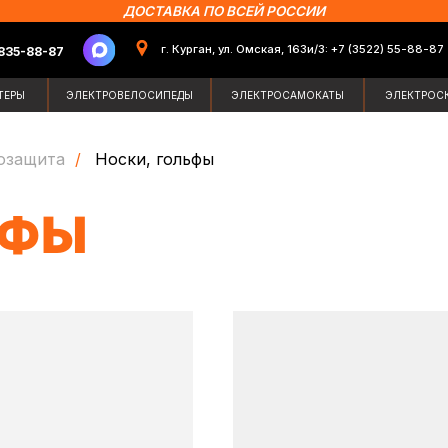
ДОСТАВКА ПО ВСЕЙ РОССИИ
г. Курган, ул. Омская, 163и/3: +7 (3522) 55-88-87
87
Поиск по сайт
ЭЛЕКТРОВЕЛОСИПЕДЫ
ЭЛЕКТРОСАМОКАТЫ
ЭЛЕКТРОСКУТЕРЫ
ЗИМН
озащита
/
Носки, гольфы
ЬФЫ