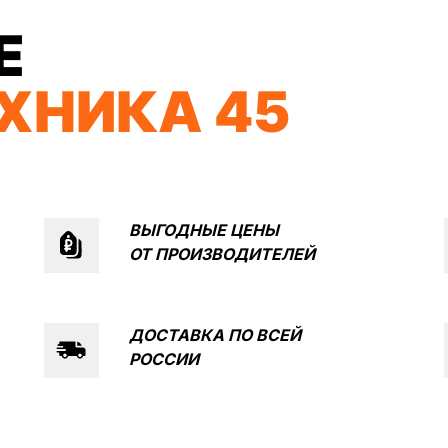
Е
ХНИКА 45
ВЫГОДНЫЕ ЦЕНЫ
ОТ
ПРОИЗВОДИТЕЛЕЙ
КОНТА
МОПЕДЫ
СКУТЕРЫ
ЭЛЕКТРОВЕЛОСИПЕДЫ
ДОСТАВКА ПО ВСЕЙ
ЕХНИКА
ЭКИПИРОВКА
МАСЛА И ХИМИЯ
РОССИИ
Я
ПОКУПАТЕЛЯМ
Доставка