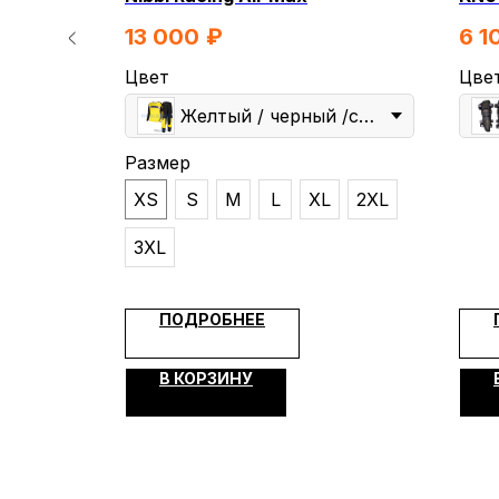
13 000
₽
6 1
Цвет
Цве
Желтый / черный /серый
Размер
XS
S
M
L
XL
2XL
КВАДРОЦИКЛЫ
МОТОЦИКЛЫ
ЭЛЕКТРОСКУТЕРЫ
ЗИМНЯЯ МОТОТ
3XL
КОМПАНИ
ПОДРОБНЕЕ
О компании
Видеообзо
В КОРЗИНУ
ИП Каканова Анна Константиновна
Новости
ИНН 450164920881
Контакты
ОГРНИП 325450000003279