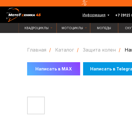
Информация
+7 (912) 835-88-
КВАДРОЦИКЛЫ
МОТОЦИКЛЫ
МОПЕДЫ
СКУТЕРЫ
Главная
/
Каталог
/
Защита колен
/
На
Написать в MAX
Написать в Telegr