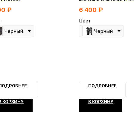
00
₽
6 400
₽
т
Цвет
Черный
Черный
КОНТА
МОПЕДЫ
СКУТЕРЫ
ЭЛЕКТРОВЕЛОСИПЕДЫ
ЕХНИКА
ЭКИПИРОВКА
МАСЛА И ХИМИЯ
Я
ПОКУПАТЕЛЯМ
ПОДРОБНЕЕ
ПОДРОБНЕЕ
Доставка
ры
Оплата
В КОРЗИНУ
В КОРЗИНУ
Гарантия и возврат