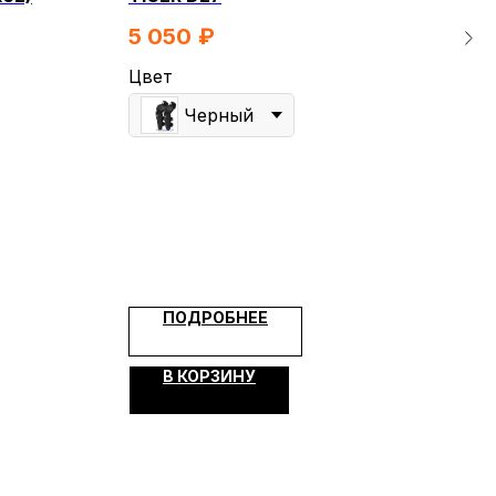
21
5 050
₽
Цве
Цвет
Черный
Раз
S
КТЫ
ЭЛЕКТРОСАМОКАТЫ
РАСПРОДАЖА
КОНТАКТЫ МАГАЗИНОВ
ПОДРОБНЕЕ
+7 (912) 835-88-87
Курган, ул. Омская, 163и/3:
В КОРЗИНУ
+7 (3522) 55-88-87