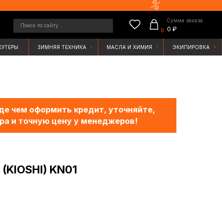
Сумма заказа:
у...
0 ₽
0
ЯЯ ТЕХНИКА
МАСЛА И ХИМИЯ
ЭКИПИРОВКА
е чем оформить кредит, уточняйте,
ра и точную цену у менеджеров!
(KIOSHI) KN01