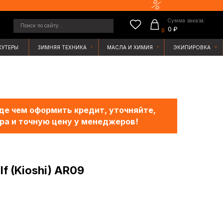
Сумма заказа:
у...
0 ₽
0
ЯЯ ТЕХНИКА
МАСЛА И ХИМИЯ
ЭКИПИРОВКА
е чем оформить кредит, уточняйте,
ра и точную цену у менеджеров!
f (Kioshi) AR09