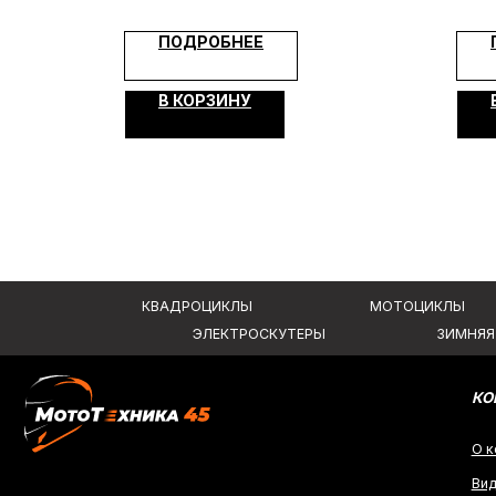
ПОДРОБНЕЕ
КВАДРОЦИКЛЫ
МОТОЦИКЛЫ
ЭЛЕКТРОСКУТЕРЫ
ЗИМНЯЯ МОТОТ
В КОРЗИНУ
КОМПАНИ
О компании
Видеообзо
ИП Каканова Анна Константиновна
Новости
ИНН 450164920881
Контакты
ОГРНИП 325450000003279
Вся представленная информация носит информационный характер и ни при к
не является публичной офертой, определяемой положениями Статьи 437 (2)
2026, МотоТехника45