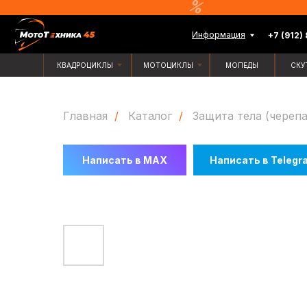
Информация
+7 (912) 835-88-
КВАДРОЦИКЛЫ
МОТОЦИКЛЫ
МОПЕДЫ
СКУТЕРЫ
Главная
/
Каталог
/
Защита тела (черепа
Написать в MAX
Написать в Telegr