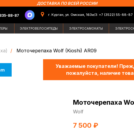
ДОСТАВКА ПО ВСЕЙ РОССИИ
г. Курган, ул. Омская, 163и/3: +7 (3522) 55-88-87
87
Поиск по сайт
ЭЛЕКТРОВЕЛОСИПЕДЫ
ЭЛЕКТРОСАМОКАТЫ
ЭЛЕКТРОСКУТЕРЫ
ЗИМН
ха)
/
Моточерепаха Wolf (Kioshi) AR09
Уважаемые покупатели! Прежд
am
пожалуйста, наличие това
Моточерепаха Wol
Wolf
7 500
₽