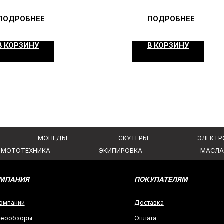
КОНТА
ПОДРОБНЕЕ
ПОДРОБНЕЕ
МОПЕДЫ
СКУТЕРЫ
ЭЛЕКТРОВЕЛОСИПЕДЫ
ЕХНИКА
ЭКИПИРОВКА
МАСЛА И ХИМИЯ
В КОРЗИНУ
В КОРЗИНУ
Я
ПОКУПАТЕЛЯМ
Доставка
ры
Оплата
Гарантия и возврат
аких условиях
Политика конфиденциальности
 ГК РФ.
Создание сайта