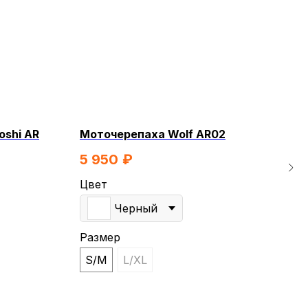
oshi AR
Моточерепаха Wolf AR02
Мот
защ
5 950
₽
6 
Цвет
Цве
Черный
Размер
Раз
S/M
L/XL
S