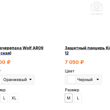
очерепаха Wolf AR09
Защитный панцирь Ki
тская)
12
00
₽
7 050
₽
т
Цвет
Оранжевый
Черный
мер
Размер
L
XL
M
L