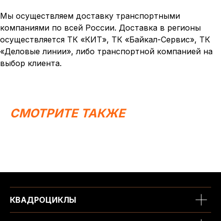
Мы осуществляем доставку транспортными
компаниями по всей России. Доставка в регионы
осуществляется ТК «КИТ», ТК «Байкал-Сервис», ТК
«Деловые линии», либо транспортной компанией на
выбор клиента.
Написать в MAX
Написать в Telegram
Вся представленная информация носит
информационный характер и ни при каких условиях не
СМОТРИТЕ ТАКЖЕ
является публичной офертой, определяемой
положениями Статьи 437 (2) ГК РФ.
ИП Каканова Анна Константиновна
ИНН 450164920881
ОГРНИП 325450000003279
2026, МотоТехника45
Создание сайта
КВАДРОЦИКЛЫ