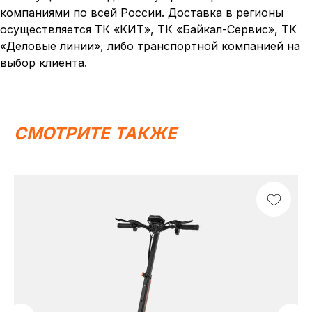
компаниями по всей России. Доставка в регионы
осуществляется ТК «КИТ», ТК «Байкал-Сервис», ТК
Написать в MAX
Написать в Telegram
«Деловые линии», либо транспортной компанией на
выбор клиента.
Вся представленная информация носит
информационный характер и ни при каких условиях не
является публичной офертой, определяемой
положениями Статьи 437 (2) ГК РФ.
ИП Каканова Анна Константиновна
СМОТРИТЕ ТАКЖЕ
ИНН 450164920881
ОГРНИП 325450000003279
2026, МотоТехника45
Создание сайта