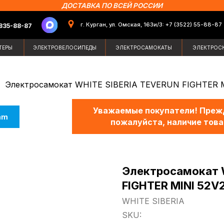
ДОСТАВКА ПО ВСЕЙ РОССИИ
г. Курган, ул. Омская, 163и/3: +7 (3522) 55-88-87
87
Поиск по сайт
ЭЛЕКТРОВЕЛОСИПЕДЫ
ЭЛЕКТРОСАМОКАТЫ
ЭЛЕКТРОСКУТЕРЫ
ЗИМН
Электросамокат WHITE SIBERIA TEVERUN FIGHTER M
Уважаемые покупатели! Прежд
am
пожалуйста, наличие това
Электросамокат 
FIGHTER MINI 52V
WHITE SIBERIA
SKU: