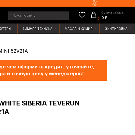
Сумма заказа:
у...
0 ₽
0
ЯЯ ТЕХНИКА
МАСЛА И ХИМИЯ
ЭКИПИРОВКА
INI 52V21A
е чем оформить кредит, уточняйте,
ра и точную цену у менеджеров!
WHITE SIBERIA TEVERUN
21A