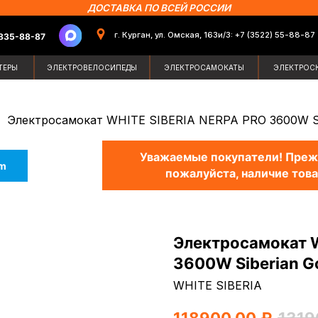
ДОСТАВКА ПО ВСЕЙ РОССИИ
г. Курган, ул. Омская, 163и/3: +7 (3522) 55-88-87
87
Поиск по сайт
ЭЛЕКТРОВЕЛОСИПЕДЫ
ЭЛЕКТРОСАМОКАТЫ
ЭЛЕКТРОСКУТЕРЫ
ЗИМН
Электросамокат WHITE SIBERIA NERPA PRO 3600W Sib
Уважаемые покупатели! Прежд
am
пожалуйста, наличие това
Электросамокат W
3600W Siberian Go
WHITE SIBERIA
118900,00
₽
1319