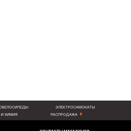
КТЫ
ЭЛЕКТРОСАМОКАТЫ
РАСПРОДАЖА
КОНТАКТЫ МАГАЗИНОВ
+7 (912) 835-88-87
Курган, ул. Омская, 163и/3:
+7 (3522) 55-88-87