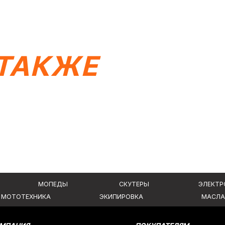
КОНТА
МОПЕДЫ
СКУТЕРЫ
ЭЛЕКТРОВЕЛОСИПЕДЫ
ЕХНИКА
ЭКИПИРОВКА
МАСЛА И ХИМИЯ
ТАКЖЕ
Я
ПОКУПАТЕЛЯМ
Доставка
ры
Оплата
Гарантия и возврат
аких условиях
Политика конфиденциальности
 ГК РФ.
Создание сайта