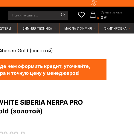
Сумма заказа:
у...
0 ₽
0
ЯЯ ТЕХНИКА
МАСЛА И ХИМИЯ
ЭКИПИРОВКА
erian Gold (золотой)
е чем оформить кредит, уточняйте,
ра и точную цену у менеджеров!
HITE SIBERIA NERPA PRO
ld (золотой)
00,00
₽