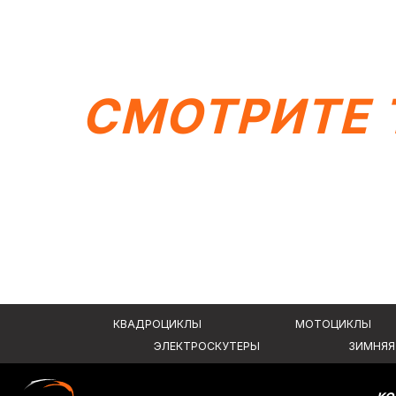
КВАДРОЦИКЛЫ
МОТОЦИКЛЫ
ЭЛЕКТРОСКУТЕРЫ
ЗИМНЯЯ МОТОТ
СМОТРИТЕ 
КОМПАНИ
О компании
Видеообзо
ИП Каканова Анна Константиновна
Новости
ИНН 450164920881
Контакты
ОГРНИП 325450000003279
Вся представленная информация носит информационный характер и ни при к
не является публичной офертой, определяемой положениями Статьи 437 (2)
2026, МотоТехника45