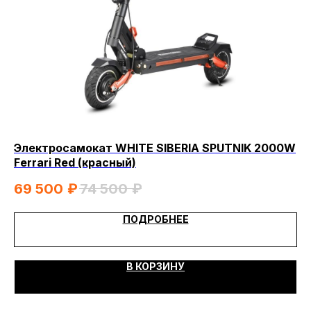
Электросамокат WHITE SIBERIA SPUTNIK 2000W
Эл
Ferrari Red (красный)
4
69 500
₽
74 500
₽
ПОДРОБНЕЕ
В КОРЗИНУ