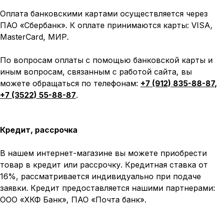
Оплата банковскими картами осуществляется через
ПАО «Сбербанк». К оплате принимаются карты: VISA,
MasterCard, МИР.
По вопросам оплаты с помощью банковской карты и
иным вопросам, связанным с работой сайта, вы
можете обращаться по телефонам:
+7 (912) 835-88-87
,
Написать в MAX
Написать в Telegram
+7 (3522) 55-88-87
.
Вся представленная информация носит
информационный характер и ни при каких условиях не
является публичной офертой, определяемой
Кредит, рассрочка
положениями Статьи 437 (2) ГК РФ.
ИП Каканова Анна Константиновна
В нашем интернет-магазине вы можете приобрести
ИНН 450164920881
товар в кредит или рассрочку. Кредитная ставка от
ОГРНИП 325450000003279
16%, рассматривается индивидуально при подаче
2026, МотоТехника45
Создание сайта
заявки. Кредит предоставляется нашими партнерами:
ООО «ХКФ Банк», ПАО «Почта банк».