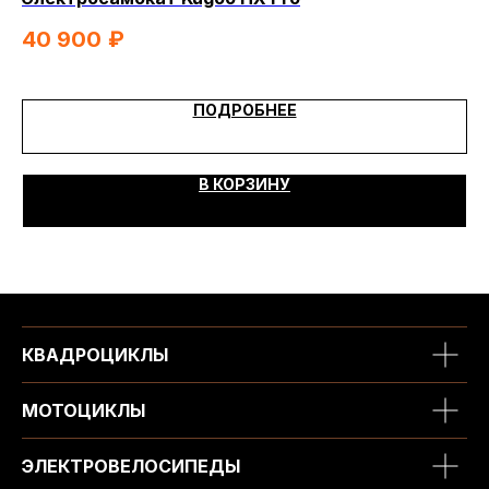
Fe
40 900
₽
6
ПОДРОБНЕЕ
В КОРЗИНУ
КВАДРОЦИКЛЫ
МОТОЦИКЛЫ
ЭЛЕКТРОВЕЛОСИПЕДЫ