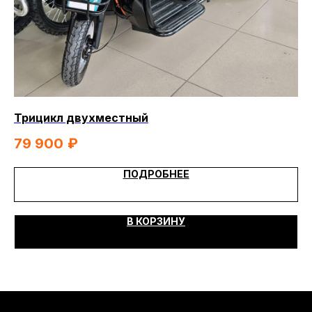
Трицикл двухместный
Эл
79 900
₽
4
ПОДРОБНЕЕ
В КОРЗИНУ