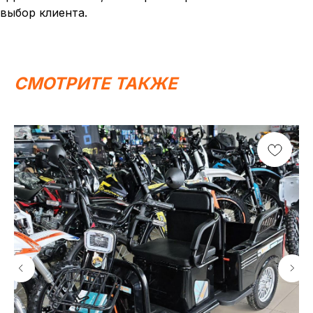
выбор клиента.
СМОТРИТЕ ТАКЖЕ
Написать в MAX
Написать в Telegram
Вся представленная информация носит
информационный характер и ни при каких условиях не
является публичной офертой, определяемой
положениями Статьи 437 (2) ГК РФ.
ИП Каканова Анна Константиновна
ИНН 450164920881
ОГРНИП 325450000003279
2026, МотоТехника45
Создание сайта