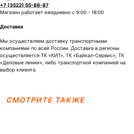
+7 (3522) 55-88-87
Магазин работает ежедневно с 9:00 - 18:00
Доставка
Мы осуществляем доставку транспортными
компаниями по всей России. Доставка в регионы
осуществляется ТК «КИТ», ТК «Байкал-Сервис», ТК
«Деловые линии», либо транспортной компанией на
Написать в MAX
Написать в Telegram
выбор клиента.
Вся представленная информация носит
информационный характер и ни при каких условиях не
является публичной офертой, определяемой
положениями Статьи 437 (2) ГК РФ.
СМОТРИТЕ ТАКЖЕ
ИП Каканова Анна Константиновна
ИНН 450164920881
ОГРНИП 325450000003279
2026, МотоТехника45
Создание сайта