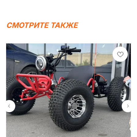
СМОТРИТЕ ТАКЖЕ
Написать в MAX
Написать в Telegram
Вся представленная информация носит
информационный характер и ни при каких условиях не
является публичной офертой, определяемой
положениями Статьи 437 (2) ГК РФ.
ИП Каканова Анна Константиновна
ИНН 450164920881
ОГРНИП 325450000003279
2026, МотоТехника45
Создание сайта