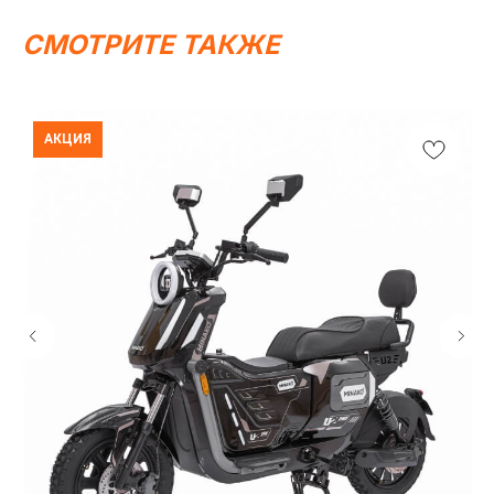
СМОТРИТЕ ТАКЖЕ
АКЦИЯ
Написать в MAX
Написать в Telegram
Вся представленная информация носит
информационный характер и ни при каких условиях не
является публичной офертой, определяемой
положениями Статьи 437 (2) ГК РФ.
ИП Каканова Анна Константиновна
ИНН 450164920881
ОГРНИП 325450000003279
2026, МотоТехника45
Создание сайта