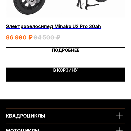
Электровелосипед Minako U2 Pro 30ah
Эл
86 990
₽
94 500
₽
6
ПОДРОБНЕЕ
В КОРЗИНУ
КВАДРОЦИКЛЫ
МОТОЦИКЛЫ