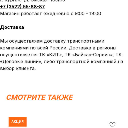
+7 (3522) 55-88-87
Магазин работает ежедневно с 9:00 - 18:00
Доставка
Мы осуществляем доставку транспортными
компаниями по всей России. Доставка в регионы
осуществляется ТК «КИТ», ТК «Байкал-Сервис», ТК
«Деловые линии», либо транспортной компанией на
выбор клиента.
Написать в MAX
Написать в Telegram
СМОТРИТЕ ТАКЖЕ
Вся представленная информация носит
информационный характер и ни при каких условиях не
является публичной офертой, определяемой
положениями Статьи 437 (2) ГК РФ.
АКЦИЯ
ИП Каканова Анна Константиновна
ИНН 450164920881