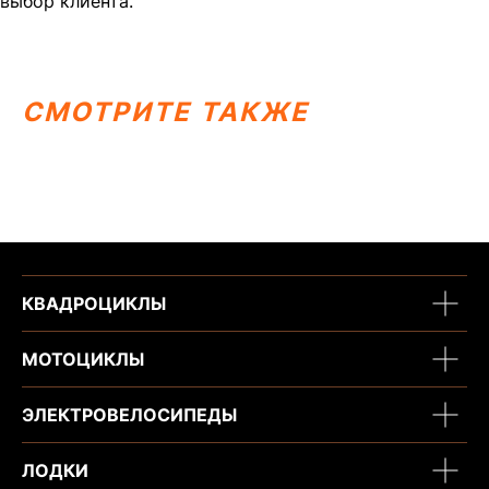
выбор клиента.
является публичной офертой, определяемой
положениями Статьи 437 (2) ГК РФ.
ИП Каканова Анна Константиновна
ИНН 450164920881
ОГРНИП 325450000003279
СМОТРИТЕ ТАКЖЕ
2026, МотоТехника45
Создание сайта
КВАДРОЦИКЛЫ
МОТОЦИКЛЫ
ЭЛЕКТРОВЕЛОСИПЕДЫ
ЛОДКИ