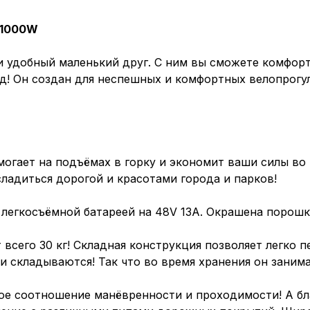
 1000W
 удобный маленький друг. С ним вы сможете комфортн
од! Он создан для неспешных и комфортных велопрогу
гает на подъёмах в горку и экономит ваши силы во 
сладиться дорогой и красотами города и парков!
 легкосъёмной батареей на 48V 13A. Окрашена порош
т всего 30 кг! Складная конструкция позволяет легко 
 складываются! Так что во время хранения он занима
ное соотношение манёвренности и проходимости! А бл