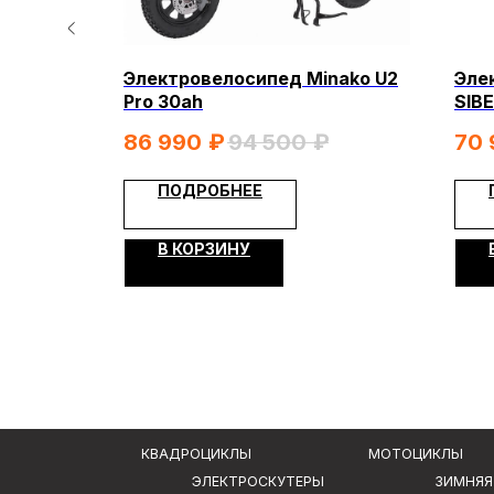
КВАДРОЦИКЛЫ
МОТОЦИКЛЫ
ЭЛЕКТРОСКУТЕРЫ
ЗИМНЯЯ МОТОТ
HITE
Электровелосипед Minako U2
Эле
0W
Pro 30ah
SIB
КОМПАНИ
(ма
86 990
₽
94 500
₽
70 
О компании
ПОДРОБНЕЕ
Видеообзо
ИП Каканова Анна Константиновна
Новости
ИНН 450164920881
В КОРЗИНУ
Контакты
ОГРНИП 325450000003279
Вся представленная информация носит информационный характер и ни при к
не является публичной офертой, определяемой положениями Статьи 437 (2)
2026, МотоТехника45