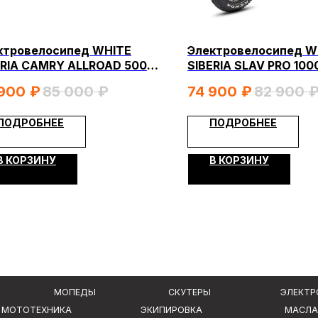
КОНТА
МОПЕДЫ
СКУТЕРЫ
ЭЛЕКТРОВЕЛОСИПЕДЫ
ЕХНИКА
ЭКИПИРОВКА
МАСЛА И ХИМИЯ
ктровелосипед WHITE
Электровелосипед W
ERIA CAMRY ALLROAD 500W
SIBERIA SLAV PRO 10
Я
ПОКУПАТЕЛЯМ
товый серебристый) (МР)
(матовый черный) (М
900
₽
85 000
₽
74 900
₽
82 900
Доставка
ПОДРОБНЕЕ
ПОДРОБНЕЕ
ры
Оплата
В КОРЗИНУ
В КОРЗИНУ
Гарантия и возврат
аких условиях
Политика конфиденциальности
 ГК РФ.
Создание сайта