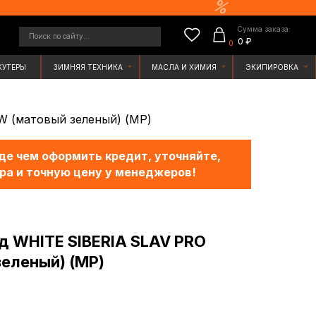
Сумма заказа:
у...
0 ₽
0
ЯЯ ТЕХНИКА
МАСЛА И ХИМИЯ
ЭКИПИРОВКА
W (матовый зеленый) (МР)
е чем оформить кредит, уточняйте,
ра и точную цену у менеджеров!
 WHITE SIBERIA SLAV PRO
еленый) (МР)