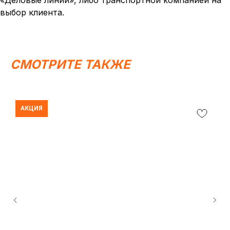
«Деловые линии», либо транспортной компанией на
выбор клиента.
СМОТРИТЕ ТАКЖЕ
АКЦИЯ
Написать в MAX
Написать в Telegram
Вся представленная информация носит
информационный характер и ни при каких условиях не
является публичной офертой, определяемой
положениями Статьи 437 (2) ГК РФ.
ИП Каканова Анна Константиновна
ИНН 450164920881
ОГРНИП 325450000003279