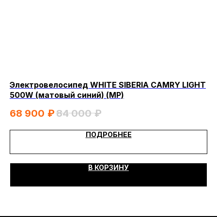
2026, МотоТехника45
Создание сайта
Электровелосипед WHITE SIBERIA CAMRY LIGHT
Эл
500W (матовый синий) (МР)
10
68 900
₽
84 000
₽
7
ПОДРОБНЕЕ
В КОРЗИНУ