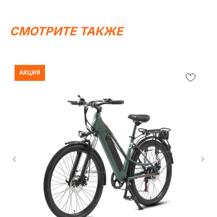
СМОТРИТЕ ТАКЖЕ
АКЦИЯ
Написать в MAX
Написать в Telegram
Вся представленная информация носит
информационный характер и ни при каких условиях не
является публичной офертой, определяемой
положениями Статьи 437 (2) ГК РФ.
ИП Каканова Анна Константиновна
ИНН 450164920881
ОГРНИП 325450000003279
2026, МотоТехника45
Создание сайта