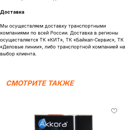
Доставка
Вся представленная информация носит
информационный характер и ни при каких условиях не
является публичной офертой, определяемой
положениями Статьи 437 (2) ГК РФ.
Мы осуществляем доставку транспортными
компаниями по всей России. Доставка в регионы
ИП Каканова Анна Константиновна
осуществляется ТК «КИТ», ТК «Байкал-Сервис», ТК
ИНН 450164920881
ОГРНИП 325450000003279
«Деловые линии», либо транспортной компанией на
выбор клиента.
2026, МотоТехника45
Создание сайта
СМОТРИТЕ ТАКЖЕ