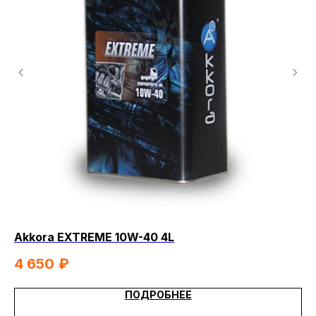
Akkora EXTREME 10W-40 4L
Ak
4 650
₽
2
ПОДРОБНЕЕ