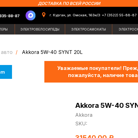
ДОСТАВКА ПО ВСЕЙ РОССИИ
г. Курган, ул. Омская, 163и/3: +7 (3522) 55-88-87
87
Поиск по сайт
ЭЛЕКТРОВЕЛОСИПЕДЫ
ЭЛЕКТРОСАМОКАТЫ
ЭЛЕКТРОСКУТЕРЫ
ЗИМН
 авто
/
Akkora 5W-40 SYNT 20L
Уважаемые покупатели! Прежд
am
пожалуйста, наличие това
Akkora 5W-40 SY
Akkora
SKU:
31540,00
₽