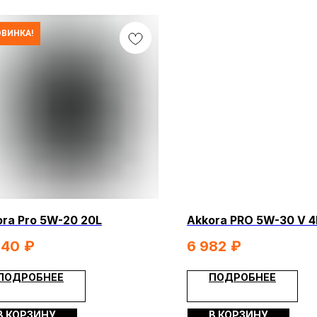
ВИНКА!
КОНТА
МОПЕДЫ
СКУТЕРЫ
ЭЛЕКТРОВЕЛОСИПЕДЫ
ЕХНИКА
ЭКИПИРОВКА
МАСЛА И ХИМИЯ
Я
ПОКУПАТЕЛЯМ
ra Pro 5W-20 20L
Akkora PRO 5W-30 V 4
Доставка
540
₽
6 982
₽
ры
Оплата
ПОДРОБНЕЕ
ПОДРОБНЕЕ
Гарантия и возврат
В КОРЗИНУ
В КОРЗИНУ