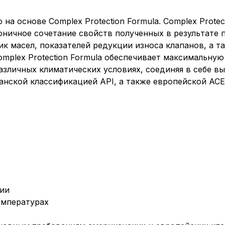
на основе Complex Protection Formula. Complex Protec
оничное сочетание свойств полученных в результате 
к масел, показателей редукции износа клапанов, а т
mplex Protection Formula обеспечивает максимальную
азличных климатических условиях, соединяя в себе в
канской классификацией API, а также европейской AC
ции
емпературах