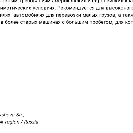
новным требованиям американских и европейских кла
иматических условиях. Рекомендуется для высокона
илях, автомобилях для перевозки малых грузов, а т
в более старых машинах с большим пробегом, для кот
sheva Str.,
k region / Russia