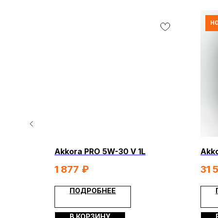
НО
КВАДРОЦИКЛЫ
МОТОЦИКЛЫ
ЭЛЕКТРОСКУТЕРЫ
ЗИМНЯЯ МОТОТ
КОМПАНИ
Akkora PRO 5W-30 V 1L
Akko
О компании
1 877
₽
31 
Видеообзо
ПОДРОБНЕЕ
ИП Каканова Анна Константиновна
Новости
ИНН 450164920881
Контакты
ОГРНИП 325450000003279
В КОРЗИНУ