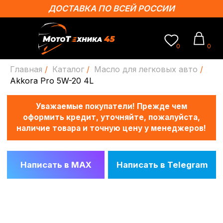
ДОСТАВКА ПО ВСЕЙ РОССИИ
0
0
Главная
/
Каталог
/
Масло для легковых авто
/
Уважаемые покупатели! Прежде чем
Akkora Pro 5W-20 4L
оформить кредит, уточняйте, пожалуйста,
наличие товара и точную цену у менеджеров!
Написать в MAX
Написать в Telegram