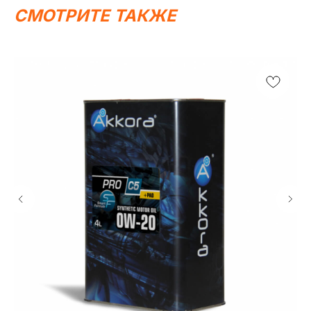
СМОТРИТЕ ТАКЖЕ
Написать в MAX
Написать в Telegram
Вся представленная информация носит
информационный характер и ни при каких условиях не
является публичной офертой, определяемой
положениями Статьи 437 (2) ГК РФ.
ИП Каканова Анна Константиновна
ИНН 450164920881
ОГРНИП 325450000003279
2026, МотоТехника45
Создание сайта