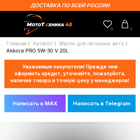
ДОСТАВКА ПО ВСЕЙ РОССИИ
0
0
Главная
/
Каталог
/
Масло для легковых авто
/
Уважаемые покупатели! Прежде чем
Akkora PRO 5W-30 V 20L
оформить кредит, уточняйте, пожалуйста,
наличие товара и точную цену у менеджеров!
Написать в MAX
Написать в Telegram