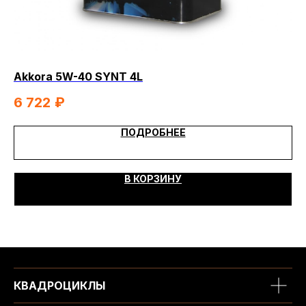
Akkora 5W-40 SYNT 4L
Ak
6 722
₽
1 
ПОДРОБНЕЕ
В КОРЗИНУ
КВАДРОЦИКЛЫ