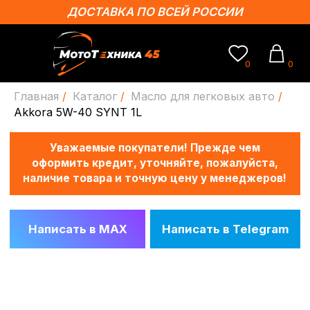
ДОСТАВКА ПО ВСЕЙ РОССИИ
0
0
Главная
/
Каталог
/
Масло для легковых авто
/
Уважаемые покупатели! Прежде чем
Akkora 5W-40 SYNT 1L
оформить кредит, уточняйте, пожалуйста,
наличие товара и точную цену у менеджеров!
Написать в MAX
Написать в Telegram