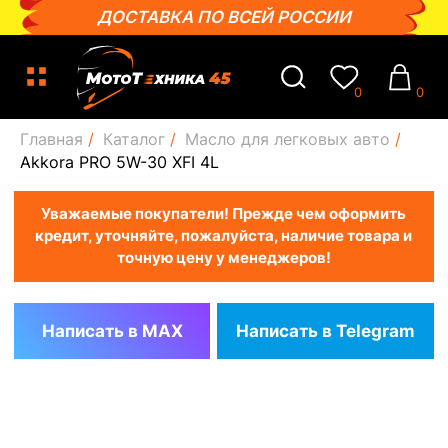
ДОСТАВКА ПО ВСЕЙ РОССИИ
0
0
Главная
/
Каталог
/
Масло для легковых авто
/
Уважаемые покупатели! Прежде чем оформить
Akkora PRO 5W-30 XFI 4L
кредит, уточняйте, пожалуйста, наличие товара и
точную цену у менеджеров!
Написать в MAX
Написать в Telegram