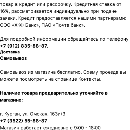
товар в кредит или рассрочку. Кредитная ставка от
16%, рассматривается индивидуально при подаче
заявки. Кредит предоставляется нашими партнерами:
ООО «ХКФ Банк», ПАО «Почта банк».
Для подробной информации обращайтесь по телефону
+7 (912) 835-88-87
.
Доставка
Самовывоз
Самовывоз из магазина бесплатно. Схему проезда вы
Написать в MAX
Написать в Telegram
можете посмотреть на странице
Контакты
.
Вся представленная информация носит
информационный характер и ни при каких условиях не
Наличие товара предварительно уточняйте в
является публичной офертой, определяемой
магазине:
положениями Статьи 437 (2) ГК РФ.
ИП Каканова Анна Константиновна
г. Курган, ул. Омская, 163и/3
ИНН 450164920881
ОГРНИП 325450000003279
+7 (3522) 55-88-87
Магазин работает ежедневно с 9:00 - 18:00
2026, МотоТехника45
Создание сайта