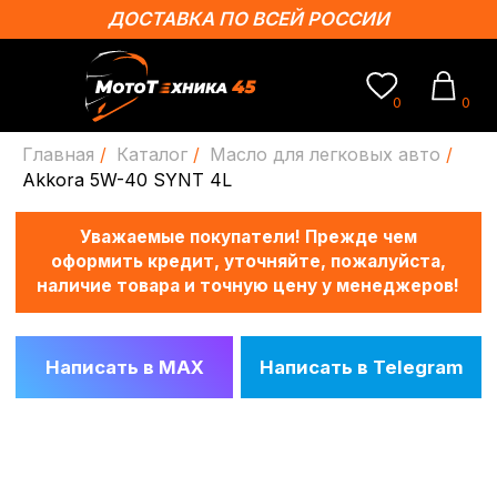
ДОСТАВКА ПО ВСЕЙ РОССИИ
0
0
Главная
/
Каталог
/
Масло для легковых авто
/
Уважаемые покупатели! Прежде чем
Akkora 5W-40 SYNT 4L
оформить кредит, уточняйте, пожалуйста,
наличие товара и точную цену у менеджеров!
Написать в MAX
Написать в Telegram