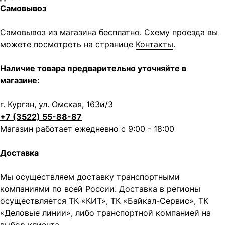
Самовывоз
Самовывоз из магазина бесплатно. Схему проезда вы
можете посмотреть на странице
Контакты
.
Написать в MAX
Написать в Telegram
Наличие товара предварительно уточняйте в
магазине:
Вся представленная информация носит
информационный характер и ни при каких условиях не
является публичной офертой, определяемой
г. Курган, ул. Омская, 163и/3
положениями Статьи 437 (2) ГК РФ.
+7 (3522) 55-88-87
ИП Каканова Анна Константиновна
Магазин работает ежедневно с 9:00 - 18:00
ИНН 450164920881
ОГРНИП 325450000003279
Доставка
2026, МотоТехника45
Создание сайта
Мы осуществляем доставку транспортными
компаниями по всей России. Доставка в регионы
осуществляется ТК «КИТ», ТК «Байкал-Сервис», ТК
«Деловые линии», либо транспортной компанией на