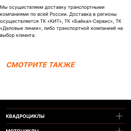
Написать в MAX
Написать в Telegram
Мы осуществляем доставку транспортными
компаниями по всей России. Доставка в регионы
Вся представленная информация носит
осуществляется ТК «КИТ», ТК «Байкал-Сервис», ТК
информационный характер и ни при каких условиях не
является публичной офертой, определяемой
«Деловые линии», либо транспортной компанией на
положениями Статьи 437 (2) ГК РФ.
выбор клиента.
ИП Каканова Анна Константиновна
ИНН 450164920881
ОГРНИП 325450000003279
2026, МотоТехника45
Создание сайта
СМОТРИТЕ ТАКЖЕ
КВАДРОЦИКЛЫ