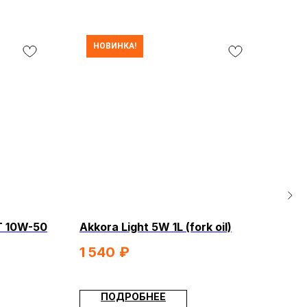
НОВИНКА!
Н
T 10W-50
Akkora Light 5W 1L (fork oil)
Akko
1 540
₽
5 
КТЫ
ЭЛЕКТРОСАМОКАТЫ
РАСПРОДАЖА
ПОДРОБНЕЕ