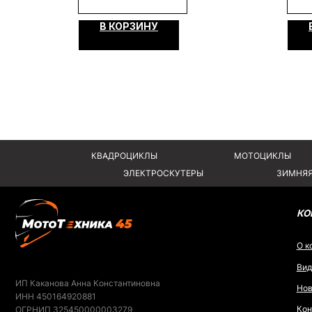
КОМПАНИ
В КОРЗИНУ
О компании
Видеообзор
ИП Каканова Анна Константиновна
Новости
ИНН 450164920881
Контакты
ОГРНИП 325450000003279
Вся представленная информация носит информационный характер и ни при каки
является публичной офертой, определяемой положениями Статьи 437 (2) ГК РФ.
2026, МотоТехника45