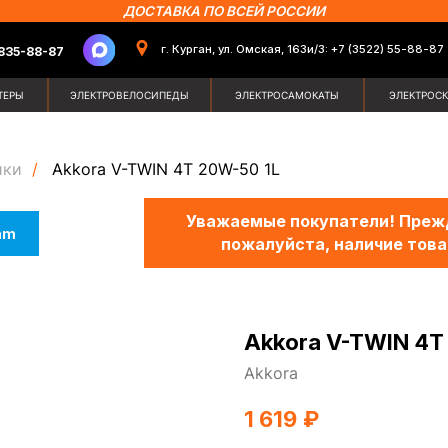
ДОСТАВКА ПО ВСЕЙ РОССИИ
г. Курган, ул. Омская, 163и/3: +7 (3522) 55-88-87
87
Поиск по сайт
ЭЛЕКТРОВЕЛОСИПЕДЫ
ЭЛЕКТРОСАМОКАТЫ
ЭЛЕКТРОСКУТЕРЫ
ЗИМН
ики
/
Akkora V-TWIN 4T 20W-50 1L
Уважаемые покупатели! Прежд
am
пожалуйста, наличие това
Akkora V-TWIN 4T
Akkora
1 619
₽