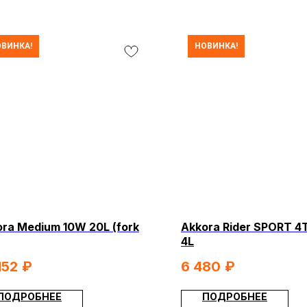
ВИНКА!
НОВИНКА!
ra Medium 10W 20L (fork
Akkora Rider SPORT 4
4L
152
₽
6 480
₽
КОНТА
МОПЕДЫ
СКУТЕРЫ
ЭЛЕКТРОВЕЛОСИПЕДЫ
ЕХНИКА
ЭКИПИРОВКА
МАСЛА И ХИМИЯ
ПОДРОБНЕЕ
ПОДРОБНЕЕ