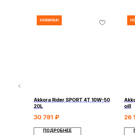
НОВИНКА!
НО
T 10W-50
Akkora Rider SPORT 4T 10W-50
Akko
20L
oil)
30 781
₽
26 
КВАДРОЦИКЛЫ
МОТОЦИКЛЫ
ЭЛЕКТРОСКУТЕРЫ
ЗИМНЯЯ МОТОТ
ПОДРОБНЕЕ