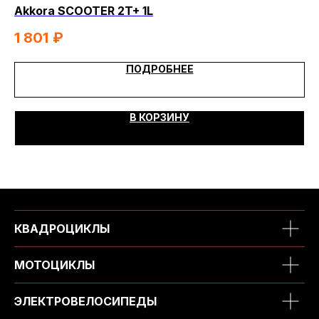
Akkora SCOOTER 2T+ 1L
Ak
1 801
₽
1 
ПОДРОБНЕЕ
В КОРЗИНУ
КВАДРОЦИКЛЫ
МОТОЦИКЛЫ
ЭЛЕКТРОВЕЛОСИПЕДЫ