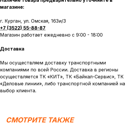
Наличие товара предварительно уточняйте в
магазине:
г. Курган, ул. Омская, 163и/3
+7 (3522) 55-88-87
Магазин работает ежедневно с 9:00 - 18:00
Доставка
Мы осуществляем доставку транспортными
компаниями по всей России. Доставка в регионы
осуществляется ТК «КИТ», ТК «Байкал-Сервис», ТК
«Деловые линии», либо транспортной компанией на
выбор клиента.
Написать в MAX
Написать в Telegram
Вся представленная информация носит
СМОТРИТЕ ТАКЖЕ
информационный характер и ни при каких условиях не
является публичной офертой, определяемой
положениями Статьи 437 (2) ГК РФ.