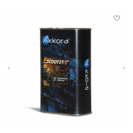
ИП Каканова Анна Константиновна
ИНН 450164920881
ОГРНИП 325450000003279
2026, МотоТехника45
Создание сайта