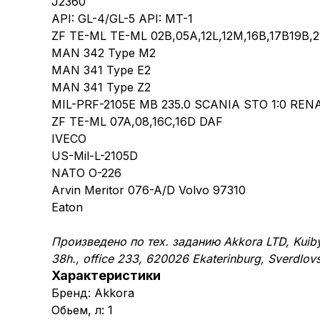
J2360
API: GL-4/GL-5 API: MT-1
ZF TE-ML TE-ML 02B,05A,12L,12M,16B,17B19B,
MAN 342 Type M2
MAN 341 Type E2
MAN 341 Type Z2
MIL-PRF-2105E MB 235.0 SCANIA STO 1:0 RE
ZF TE-ML 07A,08,16C,16D DAF
IVECO
US-Mil-L-2105D
NATO O-226
Arvin Meritor 076-A/D Volvo 97310
Eaton
Произведено по тех. заданию Akkora LTD, Kuiby
38h., office 233, 620026 Ekaterinburg, Sverdlovs
Характеристики
Бренд: Akkora
Обьем, л: 1