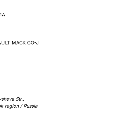
21A
NAULT MACK GO-J
sheva Str.,
k region / Russia