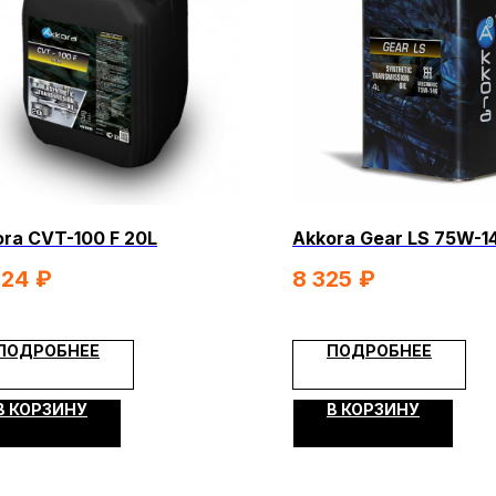
КОНТА
МОПЕДЫ
СКУТЕРЫ
ЭЛЕКТРОВЕЛОСИПЕДЫ
ЕХНИКА
ЭКИПИРОВКА
МАСЛА И ХИМИЯ
ra CVT-100 F 20L
Akkora Gear LS 75W-1
Я
ПОКУПАТЕЛЯМ
224
₽
8 325
₽
Доставка
ры
Оплата
ПОДРОБНЕЕ
ПОДРОБНЕЕ
Гарантия и возврат
В КОРЗИНУ
В КОРЗИНУ