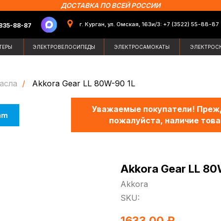
ДОСТАВКА ПО ВСЕЙ РОССИИ
г. Курган, ул. Омская, 163и/3: +7 (3522) 55-88-87
87
Поиск по сайт
ЭЛЕКТРОВЕЛОСИПЕДЫ
ЭЛЕКТРОСАМОКАТЫ
ЭЛЕКТРОСКУТЕРЫ
ЗИМН
асла
/
Akkora Gear LL 80W-90 1L
Уважаемые покупатели! Прежд
am
пожалуйста, наличие това
Akkora Gear LL 80
Akkora
SKU:
1633,00
₽