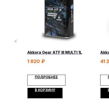
КВАДРОЦИКЛЫ
МОТОЦИКЛЫ
ЭЛЕКТРОСКУТЕРЫ
ЗИМНЯЯ МОТОТ
ulti 1L
Akkora Gear ATF III MULTI 1L
Akko
КОМПАНИ
1 820
₽
41 
О компании
Видеообзо
ПОДРОБНЕЕ
ИП Каканова Анна Константиновна
Новости
ИНН 450164920881
Контакты
ОГРНИП 325450000003279
В КОРЗИНУ