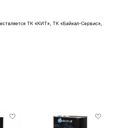
ствляется ТК «КИТ», ТК «Байкал-Сервис»,
Н