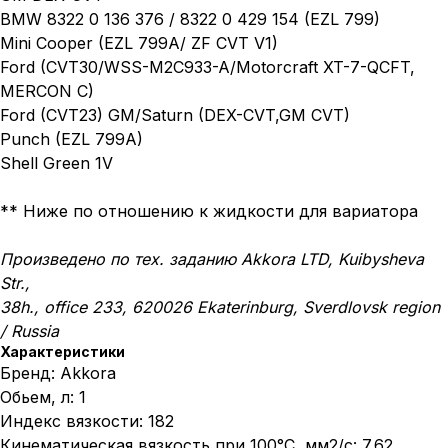
BMW 8322 0 136 376 / 8322 0 429 154 (EZL 799)
Mini Cooper (EZL 799A/ ZF CVT V1)
Ford (CVT30/WSS-M2C933-A/Motorcraft XT-7-QCFT,
MERCON C)
Ford (CVT23) GM/Saturn (DEX-CVT,GM CVT)
Punch (EZL 799A)
Shell Green 1V
** Ниже по отношению к жидкости для вариатора
Произведено по тех. заданию Akkora LTD, Kuibysheva
Str.,
38h., office 233, 620026 Ekaterinburg, Sverdlovsk region
/ Russia
Характеристики
Бренд: Akkora
Обьем, л: 1
Индекс вязкости: 182
Кинематическая вязкость при 100°C, мм2/с: 7.62