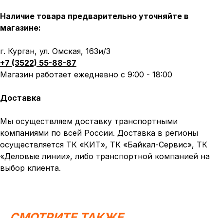
Наличие товара предварительно уточняйте в
магазине:
г. Курган, ул. Омская, 163и/3
+7 (3522) 55-88-87
Магазин работает ежедневно с 9:00 - 18:00
Доставка
Мы осуществляем доставку транспортными
компаниями по всей России. Доставка в регионы
осуществляется ТК «КИТ», ТК «Байкал-Сервис», ТК
«Деловые линии», либо транспортной компанией на
выбор клиента.
Написать в MAX
Написать в Telegram
Вся представленная информация носит
информационный характер и ни при каких условиях не
СМОТРИТЕ ТАКЖЕ
является публичной офертой, определяемой