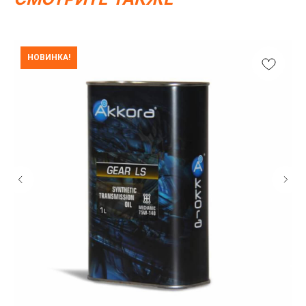
положениями Статьи 437 (2) ГК РФ.
ИП Каканова Анна Константиновна
ИНН 450164920881
ОГРНИП 325450000003279
НОВИНКА!
2026, МотоТехника45
Создание сайта