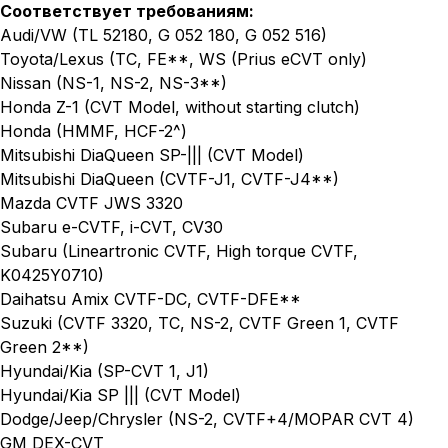
Соответствует требованиям:
Audi/VW (TL 52180, G 052 180, G 052 516)
Toyota/Lexus (TC, FE**, WS (Prius eCVT only)
Nissan (NS-1, NS-2, NS-3**)
Honda Z-1 (CVT Model, without starting clutch)
Honda (HMMF, HCF-2^)
Mitsubishi DiaQueen SP-||| (CVT Model)
Mitsubishi DiaQueen (CVTF-J1, CVTF-J4**)
Mazda CVTF JWS 3320
Subaru e-CVTF, i-CVT, CV30
Subaru (Lineartronic CVTF, High torque CVTF,
K0425Y0710)
Daihatsu Amix CVTF-DC, CVTF-DFE**
Suzuki (CVTF 3320, TC, NS-2, CVTF Green 1, CVTF
Green 2**)
Hyundai/Kia (SP-CVT 1, J1)
Hyundai/Kia SP ||| (CVT Model)
Dodge/Jeep/Chrysler (NS-2, CVTF+4/MOPAR CVT 4)
GM DEX-CVT