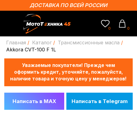
ДОСТАВКА ПО ВСЕЙ РОССИИ
0
0
Главная
/
Каталог
/
Трансмиссионные масла
/
Уважаемые покупатели! Прежде чем
Akkora CVT-100 F 1L
оформить кредит, уточняйте, пожалуйста,
наличие товара и точную цену у менеджеров!
Написать в MAX
Написать в Telegram