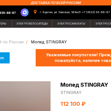
ДОСТАВКА ПО ВСЕЙ РОССИИ
г. Курган, ул. Омская, 163и/3: +7 (3522) 55-88-87
87
Поиск по сайт
ЭЛЕКТРОВЕЛОСИПЕДЫ
ЭЛЕКТРОСАМОКАТЫ
ЭЛЕКТРОСКУТЕРЫ
ЗИМН
й по России
/
Мопед STINGRAY
Уважаемые покупатели! Прежд
am
пожалуйста, наличие това
Мопед STINGRAY
STINGRAY
112 100
₽