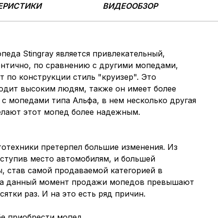
ЕРИСТИКИ
ВИДЕООБЗОР
еда Stingray является привлекательный,
ентично, по сравнению с другими мопедами,
т по конструкции стиль "круизер". Это
одит высоким людям, также он имеет более
с мопедами типа Альфа, в нем несколько другая
елают этот мопед более надежным.
тотехники претерпел большие изменения. Из
ступив место автомобилям, и большей
, став самой продаваемой категорией в
 На данный момент продажи мопедов превышают
тки раз. И на это есть ряд причин.
е приобрести мопед.