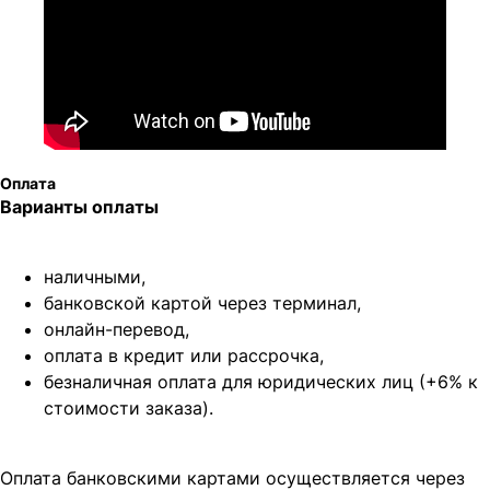
Написать в MAX
Написать в Telegram
Оплата
Варианты оплаты
Вся представленная информация носит
информационный характер и ни при каких условиях не
является публичной офертой, определяемой
положениями Статьи 437 (2) ГК РФ.
наличными,
ИП Каканова Анна Константиновна
банковской картой через терминал,
ИНН 450164920881
ОГРНИП 325450000003279
онлайн-перевод,
оплата
в кредит или рассрочка,
2026, МотоТехника45
Создание сайта
безналичная оплата для юридических лиц (+6% к
стоимости заказа).
Оплата банковскими картами осуществляется через