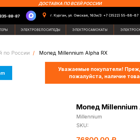
ДОСТАВКА ПО ВСЕЙ РОССИИ
г. Курган, ул. Омская, 163и/3: +7 (3522) 55-88-87
87
Поиск по сайт
ЭЛЕКТРОВЕЛОСИПЕДЫ
ЭЛЕКТРОСАМОКАТЫ
ЭЛЕКТРОСКУТЕРЫ
ЗИМН
й по России
/
Мопед Millennium Alpha RX
Уважаемые покупатели! Прежд
am
пожалуйста, наличие това
Мопед Millennium 
Millennium
SKU:
76800,00
₽