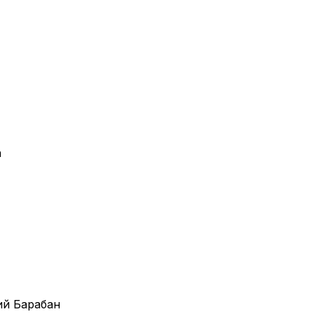
а
ий Барабан