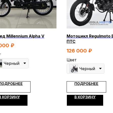
д Millennium Alpha V
Мотоцикл Regulmoto 
КОНТА
ПТС
МОПЕДЫ
СКУТЕРЫ
ЭЛЕКТРОВЕЛОСИПЕДЫ
000
₽
ЕХНИКА
ЭКИПИРОВКА
МАСЛА И ХИМИЯ
126 000
₽
т
Цвет
Я
ПОКУПАТЕЛЯМ
Черный
Черный
Доставка
ры
Оплата
ПОДРОБНЕЕ
ПОДРОБНЕЕ
Гарантия и возврат
В КОРЗИНУ
В КОРЗИНУ