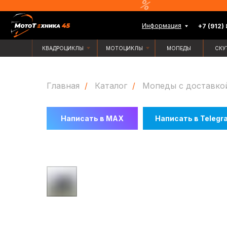
Информация
+7 (912) 835-88-
КВАДРОЦИКЛЫ
МОТОЦИКЛЫ
МОПЕДЫ
СКУТЕРЫ
Главная
/
Каталог
/
Мопеды с доставко
Написать в MAX
Написать в Telegr