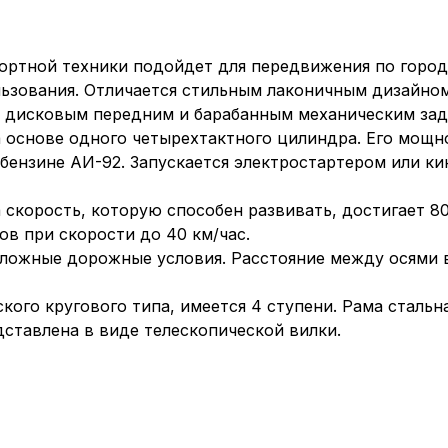
ортной техники подойдет для передвижения по городс
льзования. Отличается стильным лаконичным дизайном
 с дисковым передним и барабанным механическим за
а основе одного четырехтактного цилиндра. Его мощнос
 бензине АИ-92. Запускается электростартером или ки
а скорость, которую способен развивать, достигает 8
в при скорости до 40 км/час.
ожные дорожные условия. Расстояние между осями в 
кого кругового типа, имеется 4 ступени. Рама стальна
дставлена в виде телескопической вилки.