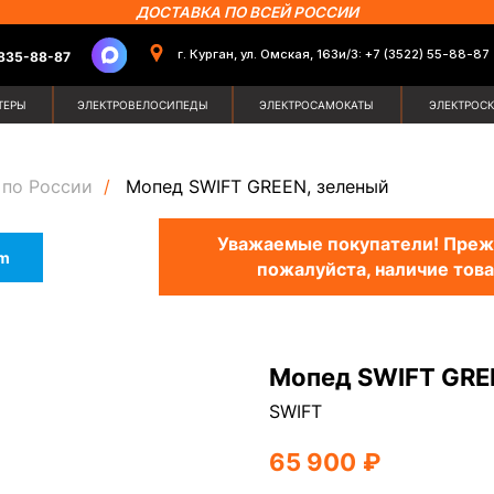
ДОСТАВКА ПО ВСЕЙ РОССИИ
г. Курган, ул. Омская, 163и/3: +7 (3522) 55-88-87
87
Поиск по сайт
ЭЛЕКТРОВЕЛОСИПЕДЫ
ЭЛЕКТРОСАМОКАТЫ
ЭЛЕКТРОСКУТЕРЫ
ЗИМН
 по России
/
Мопед SWIFT GREEN, зеленый
Уважаемые покупатели! Прежд
am
пожалуйста, наличие това
Мопед SWIFT GRE
SWIFT
65 900
₽