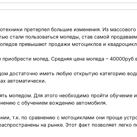
тотехники претерпел большие изменения. Из массовог
тью стали пользоваться мопеды, став самой продаваем
педов превышают продажи мотоциклов и квадроциклов 
 приобрести мопед. Средняя цена мопеда – 40000руб в
ом достаточно иметь любую открытую категорию водите
вах автоматически.
ять мопедом. Для этого необходимо пройти обучение и
внению с обучением вождению автомобиля.
ии, т.к. по сравнению с мотоциклами они проще устр
распространены на рынке. Этот факт позволяет легко 