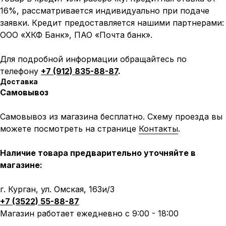
16%, рассматривается индивидуально при подаче
заявки. Кредит предоставляется нашими партнерами:
ООО «ХКФ Банк», ПАО «Почта банк».
Для подробной информации обращайтесь по
телефону
+7 (912) 835-88-87
.
Доставка
Самовывоз
Самовывоз из магазина бесплатно. Схему проезда вы
можете посмотреть на странице
Контакты
.
Наличие товара предварительно уточняйте в
магазине:
Написать в MAX
Написать в Telegram
г. Курган, ул. Омская, 163и/3
+7 (3522) 55-88-87
Вся представленная информация носит
Магазин работает ежедневно с 9:00 - 18:00
информационный характер и ни при каких условиях не
является публичной офертой, определяемой