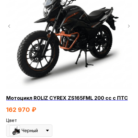
Мотоцикл ROLIZ CYREX ZS165FML 200 сс с ПТС
Мо
162 970
₽
1
Цвет
Цв
Черный