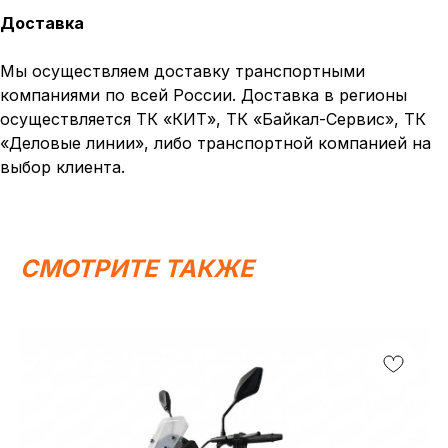
положениями Статьи 437 (2) ГК РФ.
Доставка
ИП Каканова Анна Константиновна
ИНН 450164920881
Мы осуществляем доставку транспортными
ОГРНИП 325450000003279
компаниями по всей России. Доставка в регионы
2026, МотоТехника45
Создание сайта
осуществляется ТК «КИТ», ТК «Байкал-Сервис», ТК
«Деловые линии», либо транспортной компанией на
выбор клиента.
СМОТРИТЕ ТАКЖЕ