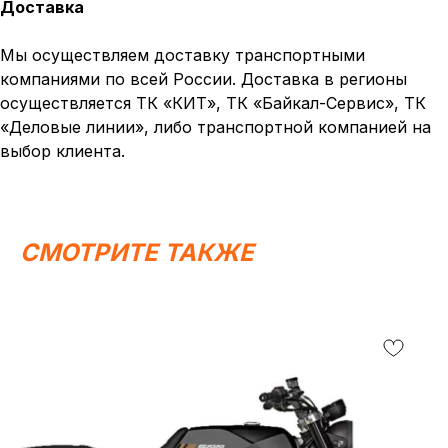
Доставка
ИП Каканова Анна Константиновна
ИНН 450164920881
Мы осуществляем доставку транспортными
ОГРНИП 325450000003279
компаниями по всей России. Доставка в регионы
осуществляется ТК «КИТ», ТК «Байкал-Сервис», ТК
2026, МотоТехника45
Создание сайта
«Деловые линии», либо транспортной компанией на
выбор клиента.
СМОТРИТЕ ТАКЖЕ