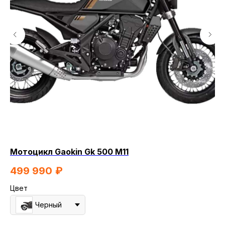
Мотоцикл Gaokin Gk 500 M11
Мо
499 990
₽
6
Цвет
Цв
Черный