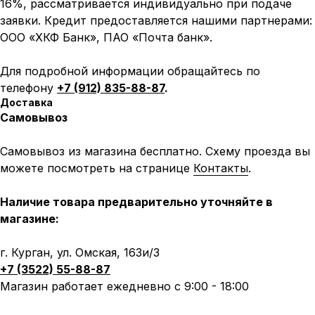
16%, рассматривается индивидуально при подаче
заявки. Кредит предоставляется нашими партнерами:
ООО «ХКФ Банк», ПАО «Почта банк».
Для подробной информации обращайтесь по
телефону
+7 (912) 835-88-87
.
Доставка
Самовывоз
Самовывоз из магазина бесплатно. Схему проезда вы
можете посмотреть на странице
Контакты
.
Наличие товара предварительно уточняйте в
магазине:
Написать в MAX
Написать в Telegram
г. Курган, ул. Омская, 163и/3
+7 (3522) 55-88-87
Вся представленная информация носит
Магазин работает ежедневно с 9:00 - 18:00
информационный характер и ни при каких условиях не
является публичной офертой, определяемой
положениями Статьи 437 (2) ГК РФ.