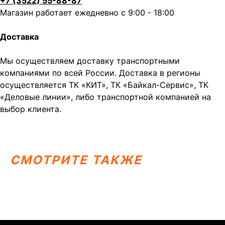
+7 (3522) 55-88-87
Магазин работает ежедневно с 9:00 - 18:00
Доставка
Написать в MAX
Написать в Telegram
Мы осуществляем доставку транспортными
Вся представленная информация носит
компаниями по всей России. Доставка в регионы
информационный характер и ни при каких условиях не
является публичной офертой, определяемой
осуществляется ТК «КИТ», ТК «Байкал-Сервис», ТК
положениями Статьи 437 (2) ГК РФ.
«Деловые линии», либо транспортной компанией на
ИП Каканова Анна Константиновна
выбор клиента.
ИНН 450164920881
ОГРНИП 325450000003279
2026, МотоТехника45
Создание сайта
СМОТРИТЕ ТАКЖЕ