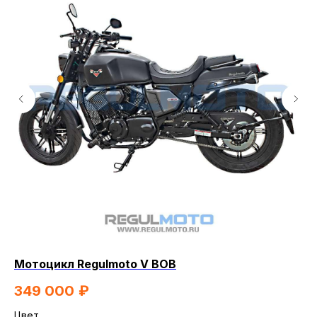
Мотоцикл Regulmoto V BOB
Мо
349 000
₽
5
Цвет
Цв