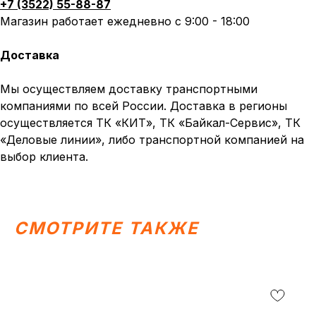
+7 (3522) 55-88-87
Вся представленная информация носит
информационный характер и ни при каких условиях не
Магазин работает ежедневно с 9:00 - 18:00
является публичной офертой, определяемой
положениями Статьи 437 (2) ГК РФ.
Доставка
ИП Каканова Анна Константиновна
ИНН 450164920881
ОГРНИП 325450000003279
Мы осуществляем доставку транспортными
компаниями по всей России. Доставка в регионы
2026, МотоТехника45
Создание сайта
осуществляется ТК «КИТ», ТК «Байкал-Сервис», ТК
«Деловые линии», либо транспортной компанией на
выбор клиента.
СМОТРИТЕ ТАКЖЕ